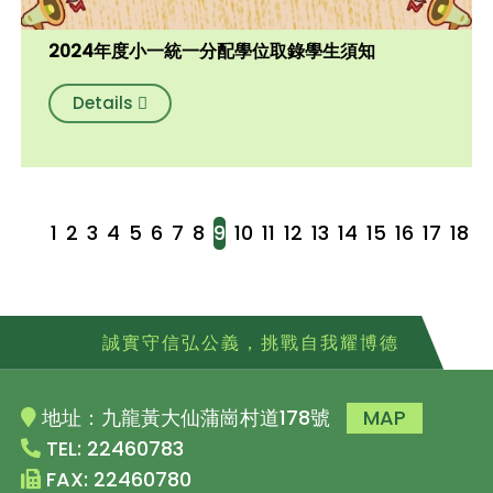
2024年度小一統一分配學位取錄學生須知
Details
1
2
3
4
5
6
7
8
9
10
11
12
13
14
15
16
17
18
誠實守信弘公義，挑戰自我耀博德
地址：九龍黃大仙蒲崗村道178號
MAP
TEL: 22460783
FAX: 22460780