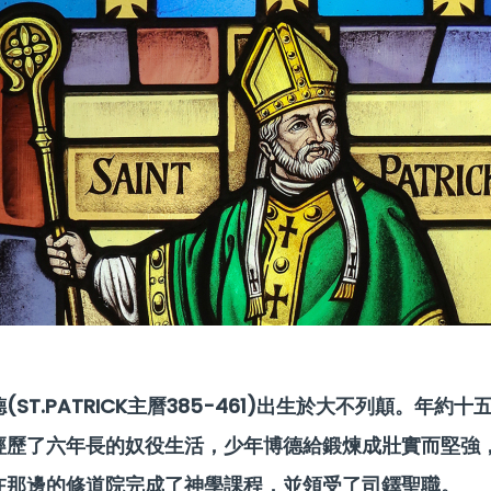
(ST.PATRICK主曆385-461)出生於大不列顛。
經歷了六年長的奴役生活，少年博德給鍛煉成壯實而堅強
在那邊的修道院完成了神學課程，並領受了司鐸聖職。