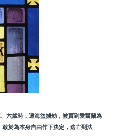
年約十五、六歲時，遭海盜擄劫，被賣到愛爾蘭為
，敢於為本身自由作下決定，逃亡到法