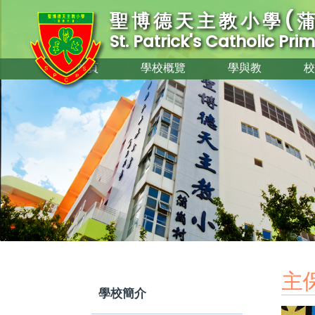
聖博德天主教小學(蒲
St. Patrick's Catholic Pr
首頁
學校概覽
學與教
校
主
學校簡介