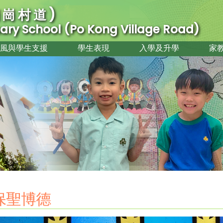
崗村道)
imary School (Po Kong Village Road)
風與學生支援
學生表現
入學及升學
家
保聖博德