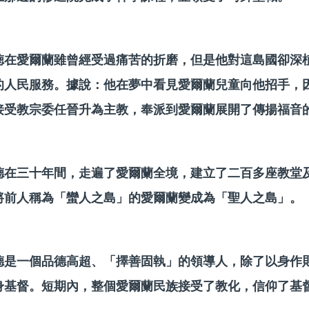
徳在愛爾蘭雖曾經受過痛苦的折磨，但是他對這島國卻深
的人民服務。據說：他在夢中看見愛爾蘭兒童向他招手，
接受教宗委任晉升為主教，奉派到愛爾蘭展開了傳揚福音
德在三十年間，走遍了愛爾蘭全境，建立了二百多座教堂及
將前人稱為「蠻人之島」的愛爾蘭變成為「聖人之島」。
德是一個品德高超、「擇善固執」的領導人，除了以身作
身基督。短期內，整個愛爾蘭民族接受了教化，信仰了基