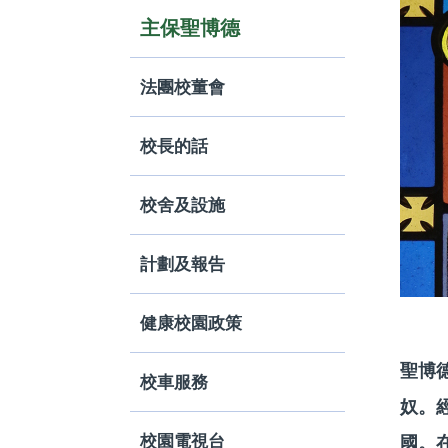
主保聖博德
法團校董會
校長的話
校舍及設施
計劃及報告
健康校園政策
聖博德
校車服務
奴。
校園電視台
國。