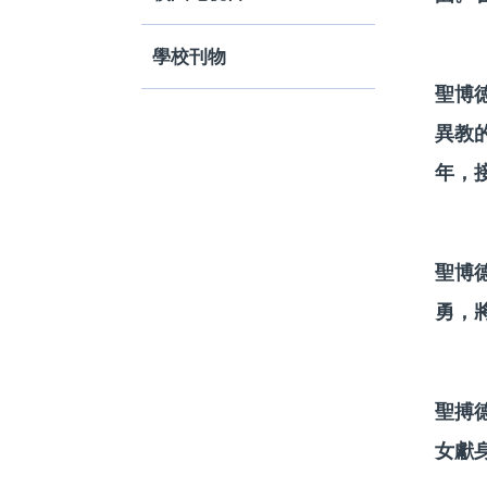
學校刊物
聖博
異教
年，
聖博
勇，
聖搏
女獻