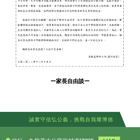
—家長自由談—
誠實守信弘公義，挑戰自我耀博德