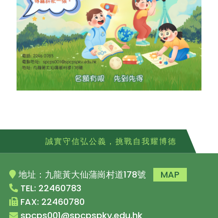
誠實守信弘公義，挑戰自我耀博德
地址：九龍黃大仙蒲崗村道178號
MAP
TEL: 22460783
FAX: 22460780
spcps001@spcpspkv.edu.hk